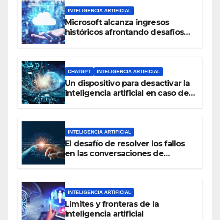
INTELIGENCIA ARTIFICIAL
Microsoft alcanza ingresos
históricos afrontando desafíos
con la inteligencia artificial y el
negocio en la nube
CHATGPT
INTELIGENCIA ARTIFICIAL
Un dispositivo para desactivar la
inteligencia artificial en caso de
amenaza para la humanidad
INTELIGENCIA ARTIFICIAL
El desafío de resolver los fallos
en las conversaciones de
inteligencia artificial
INTELIGENCIA ARTIFICIAL
Límites y fronteras de la
inteligencia artificial