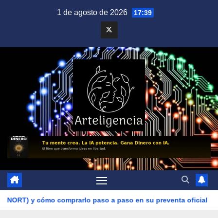
Saltar
1 de agosto de 2026
17:39
al
contenido
o comprarlo paso a paso en su preventa oficial
La IA estr