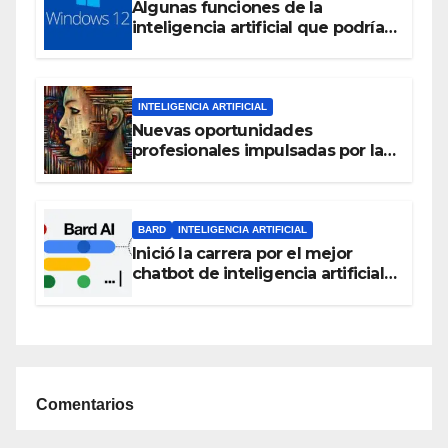
Algunas funciones de la
inteligencia artificial que podrían
estar en Windows 12
INTELIGENCIA ARTIFICIAL
Nuevas oportunidades
profesionales impulsadas por la
Inteligencia Artificial
BARD
INTELIGENCIA ARTIFICIAL
Inició la carrera por el mejor
chatbot de inteligencia artificial:
Bard, el chat de voz de Google
que ahora habla español
Comentarios