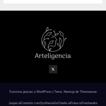
Funciona gracias a WordPress
|
Tema: Newsup de
Themeansar
Jasper.ai
Contents.com
Synthesia
GoCharlie.ai
Frase.io
Freshworks