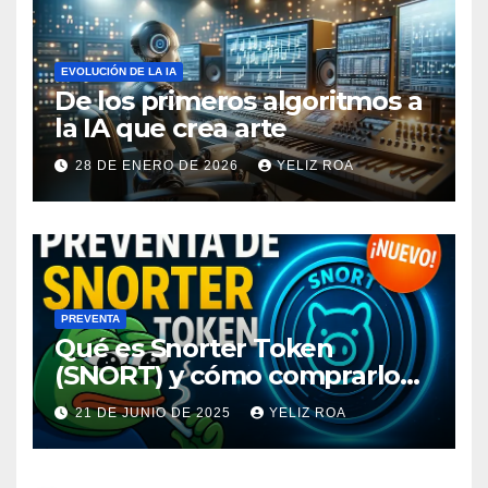
EVOLUCIÓN DE LA IA
De los primeros algoritmos a
la IA que crea arte
28 DE ENERO DE 2026
YELIZ ROA
PREVENTA
Qué es Snorter Token
(SNORT) y cómo comprarlo
paso a paso en su preventa
21 DE JUNIO DE 2025
YELIZ ROA
oficial