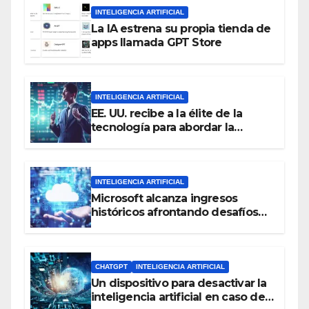
INTELIGENCIA ARTIFICIAL
La IA estrena su propia tienda de
apps llamada GPT Store
INTELIGENCIA ARTIFICIAL
EE. UU. recibe a la élite de la
tecnología para abordar la
regulación de la inteligencia
artificial
INTELIGENCIA ARTIFICIAL
Microsoft alcanza ingresos
históricos afrontando desafíos
con la inteligencia artificial y el
negocio en la nube
CHATGPT
INTELIGENCIA ARTIFICIAL
Un dispositivo para desactivar la
inteligencia artificial en caso de