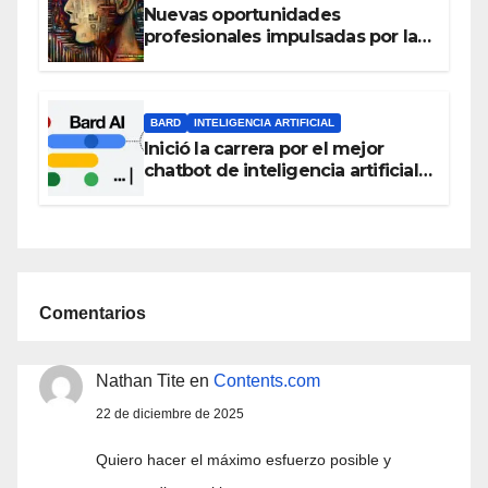
Nuevas oportunidades
profesionales impulsadas por la
Inteligencia Artificial
BARD
INTELIGENCIA ARTIFICIAL
Inició la carrera por el mejor
chatbot de inteligencia artificial:
Bard, el chat de voz de Google
que ahora habla español
Comentarios
Nathan Tite
en
Contents.com
22 de diciembre de 2025
Quiero hacer el máximo esfuerzo posible y