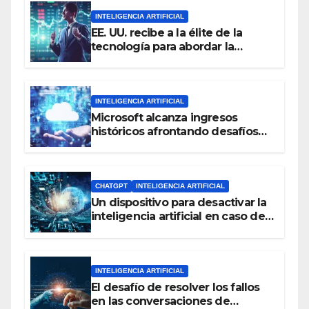
INTELIGENCIA ARTIFICIAL
EE. UU. recibe a la élite de la
tecnología para abordar la
regulación de la inteligencia
artificial
INTELIGENCIA ARTIFICIAL
Microsoft alcanza ingresos
históricos afrontando desafíos
con la inteligencia artificial y el
negocio en la nube
CHATGPT
INTELIGENCIA ARTIFICIAL
Un dispositivo para desactivar la
inteligencia artificial en caso de
amenaza para la humanidad
INTELIGENCIA ARTIFICIAL
El desafío de resolver los fallos
en las conversaciones de