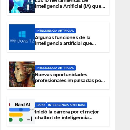
Las 10 herramientas de
Inteligencia Artificial (IA) que
debes considerar en el 2023
INTELIGENCIA ARTIFICIAL
Algunas funciones de la
inteligencia artificial que
podrían estar en Windows 12
INTELIGENCIA ARTIFICIAL
Nuevas oportunidades
profesionales impulsadas por
la Inteligencia Artificial
BARD
INTELIGENCIA ARTIFICIAL
Inició la carrera por el mejor
chatbot de inteligencia
artificial: Bard, el chat de voz
de Google que ahora habla