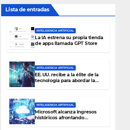
Lista de entradas
INTELIGENCIA ARTIFICIAL
La IA estrena su propia tienda
de apps llamada GPT Store
INTELIGENCIA ARTIFICIAL
EE. UU. recibe a la élite de la
tecnología para abordar la
regulación de la inteligencia
artificial
INTELIGENCIA ARTIFICIAL
Microsoft alcanza ingresos
históricos afrontando
desafíos con la inteligencia
artificial y el negocio en la